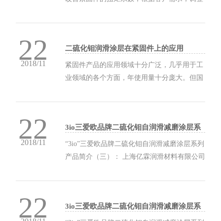
扭矩系数在0.09-0.13；0.1-0.14；0.14-0.17或根
据客户需求加工特定的扭矩系数的紧固件。
22
2、解决了紧固件的防卡死和防咬合问...
二硫化钼润滑涂层在紧固件上的应用
2018/11
紧固件产品的应用领域十分广泛，几乎用于工
业领域的各个方面，年使用量十分庞大。但国
内市场上少见国产的防咬合、防松动、自润滑
的高端紧固件。欧美等发达国家上世纪80年代
22
就采用固体润滑涂覆层技术，实现了工业化生
3io三爱欧品牌二硫化钼自润滑减磨涂层系
产，并在汽车、造船、风力发电等行业得到广
列产品简介（三）
2018/11
泛应用。国内...
“3io”三爱欧品牌二硫化钼自润滑减磨涂层系列
产品简介（三）： 上海亿霖润滑材料有限公司
的润滑耐磨涂料分高分子复合耐磨涂料层系
列、 二硫化钼自润滑涂料层系列、PTFE自润
22
滑涂料层系列、专用自润滑耐磨涂料层系列、
3io三爱欧品牌二硫化钼自润滑减磨涂层系
高分子复合自润滑涂层系列。 ...
列产品简介（二）