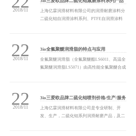
22
3io三爱欧品牌二硫化钼减磨涂料系列产品
有国内最全的二硫化钼及其他自润滑涂料系
简介
2018/11
列...
上海亿霖润滑材料有限公司的润滑耐磨涂料分
二硫化钼自润滑涂料系列、PTFE自润滑涂料
系列、高分子复合耐磨涂料系列、高分子复合
自润滑涂料系列、专用自润滑耐磨涂料系列、
22
其它特种润滑耐磨涂料系列。 二硫化钼润滑涂
3io全氟聚醚润滑脂的特点与应用
料及其系列涂料是涂于滑动表面，降低表面...
2018/11
全氟聚醚润滑脂（全氟聚醚酯LS6011、高温全
氟聚醚润滑脂LS5071）由高性能全氟聚醚合成
基础油、PTFE稠化剂、结构改善剂、抗氧化
剂、防锈防腐剂组成，极高的使用高温，优越
22
的高温性能即使在330℃高温下油脂仍然具有
3io三爱欧品牌二硫化钼喷剂价格/生产/服务
优秀的润滑性能，在高温下油脂不变色，蒸...
2018/11
上海亿霖润滑材料有限公司是专业研制、开
发、生产，二硫化钼系列润滑耐磨产品，及二
硫化钼复合润滑系列产品，高分子复合润滑系
列产品等系列润滑耐磨产品的厂家。其中二硫