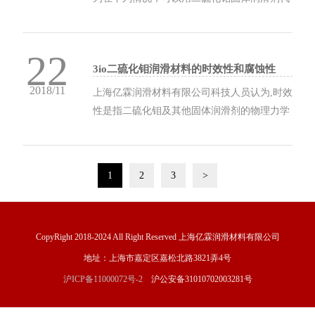
替润滑油脂，对摩擦表面进行润滑。 （1）特
殊工况在各种特殊工况（如高温、低温、真空
22
和重载等）下，一般润滑油脂的性能无法适
3io二硫化钼润滑材料的时效性和腐蚀性
应，可以使用二硫化钼或其它固体润滑剂进行
2018/11
润...
上海亿霖润滑材料有限公司科技人员认为,时效
性是指二硫化钼及其他固体润滑剂的物理力学
性能和摩擦学性能(包括摩擦特性、承载特性
和耐磨特性)在规定的使用时期内不发生变
化，并能起到良好的润滑作用，这就要求二硫
1
2
3
>
化钼及其它固体润滑剂在其设计的使用寿命期
限内具有良好的...
CopyRight 2018-2024 All Right Reserved 上海亿霖润滑材料有限公司
地址：上海市嘉定区嘉松北路3821弄4号
沪ICP备11000072号-2
沪公安备31010702003281号