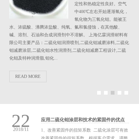
定性和热稳定性良好。空气
滑抗
中400℃左右开始逐渐氧化，
件和
氧化物为三氧化钼。能被王
质的
水、浓硫酸、沸腾浓盐酸、纯氧、氟和氯侵蚀，在其他酸、
荷等
主要
碱、溶剂、石油和合成润滑剂中不溶解。 上海亿霖润滑材料有
蚀保
）
限公司主要产品：二硫化钼润滑喷剂,二硫化钼减磨涂料,二硫化
名：
剂进
钼减磨涂层,二硫化钼水性润滑剂,二硫化钼减磨工程设计,二硫
脂，
、海水
化钼及特种润滑脂,钼化...
油，
如泥
READ MORE
R
22
应用二硫化钼涂层和技术的紧固件的优点
2018/11
1、改善紧固件的扭矩系数 二硫化涂层可有效
改善紧固件的扭矩系数，根据客户需求，调整