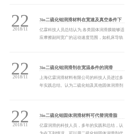
超过其所能承受的极限值，油膜则破裂，摩擦
22
表面将会发生咬合。而固体润滑材料可以承受
3io二硫化钼润滑材料在宽速及真空条件下
的平均负荷在108Pa以上的压力。如...
的润滑
2018/11
亿霖科技人员总结认为,各类固体润滑膜能够适
应摩擦副间宽广的运动速度范围，如机床导轨
的运动属于低速运动。用添加二硫化钼固体润
滑剂的润滑油可减少爬行，有高分子材料涂层
22
形成的复合固体润滑干膜可减少磨损。而软金
3io二硫化钼润滑剂在宽温条件的润滑
属铅膜则可适应于低速运动的摩擦润滑表面。
2018/11
适用于低速重...
上海亿霖润滑材料有限公司的科技人员进过多
年实践总结。认为二硫化钼及其他固体润滑剂
可以适应更宽温度范围的润滑。 润滑油、润滑
脂的使用温度范围大约为－60到350°C。而固
22
体润滑剂能够适应于－270到1000°以上的工作
3io二硫化钼固体润滑材料可代替润滑脂
温度范围。 超低温条件下的二硫化钼及其它...
2018/11
亿霖润滑的科技人员，多年的实践和总结，认
为在下列情况，可以用二硫化钼固体润滑剂代