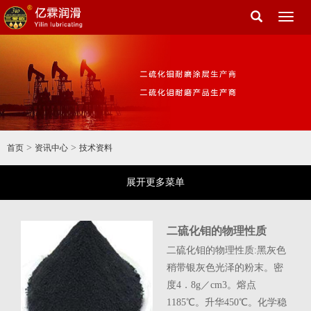
Toggl
naviga
>
>
首页
资讯中心
技术资料
展开更多菜单
术介
二硫化钼的物理性质
二硫化钼的物理性质:黑灰色
稍带银灰色光泽的粉末。密
是解
度4．8g／cm3。熔点
润滑
1185℃。升华450℃。化学稳
途