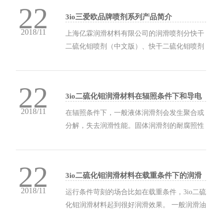
22
化钼喷剂是公司二硫化钼系列润滑产品中的一
3io三爱欧品牌喷剂系列产品简介
种，特点有： 1. 二硫化钼喷剂品种最全、有...
2018/11
上海亿霖润滑材料有限公司的润滑喷剂分快干
二硫化钼喷剂（中文版）、快干二硫化钼喷剂
（英文版）、耐高温二硫化钼喷剂（中文
版）、耐高温二硫化钼喷剂（英文版）、强效
22
二硫化钼润滑喷剂、高附着力润滑喷剂、油性
3io二硫化钼润滑材料在辐照条件下和导电
二硫化钼喷剂（中文版）、油性二硫化钼喷剂
滑动面的润滑
2018/11
（英文版）、白色润滑喷剂...
在辐照条件下，一般液体润滑剂会发生聚合或
分解，失去润滑性能。固体润滑剂的耐腐照性
能较好。如金属基复合材料的耐辐照性能大于
108 Gy,石墨在受到1020个╱cm2这样强的中子
22
射线照射后叶不发生可检测的变化。在辐照条
3io二硫化钼润滑材料在载重条件下的润滑
件下，可以使用层状二硫化钼等固体润滑材
2018/11
料...
运行条件苛刻的场合比如在载重条件，3io二硫
化钼润滑材料起到很好润滑效果。 一般润滑油
脂的油膜，只能承受比较小的负荷。一旦负荷