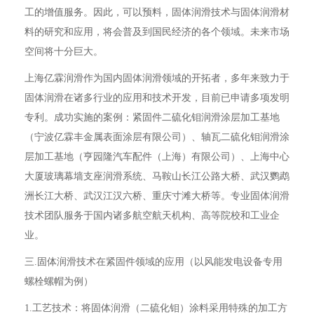
工的增值服务。因此，可以预料，固体润滑技术与固体润滑材
料的研究和应用，将会普及到国民经济的各个领域。未来市场
空间将十分巨大。
上海亿霖润滑作为国内固体润滑领域的开拓者，多年来致力于
固体润滑在诸多行业的应用和技术开发，目前已申请多项发明
专利。成功实施的案例：紧固件二硫化钼润滑涂层加工基地
（宁波亿霖丰金属表面涂层有限公司）、轴瓦二硫化钼润滑涂
层加工基地（亨园隆汽车配件（上海）有限公司）、上海中心
大厦玻璃幕墙支座润滑系统、马鞍山长江公路大桥、武汉鹦鹉
洲长江大桥、武汉江汉六桥、重庆寸滩大桥等。专业固体润滑
技术团队服务于国内诸多航空航天机构、高等院校和工业企
业。
三.固体润滑技术在紧固件领域的应用（以风能发电设备专用
螺栓螺帽为例）
1.工艺技术：将固体润滑（二硫化钼）涂料采用特殊的加工方