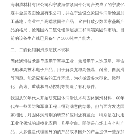
海润滑材料有限公司和宁波海信紧固件公司合资成了的宁波亿
霖丰金属表面涂层有限公司，并在宁波设立紧固件润滑涂层加
工基地，专业生产高端紧固件产品，旨在打破少数国家垄断产
品的格局，抢滩国内二硫化钼涂层加工和高端紧固件市场。目
前的设备生产线已具备年产5000吨生产能力。
二、二硫化钼润滑涂层技术现状
固体润滑技术最早应用于军事工业，然后用于人造卫星、宇宙
飞船和高技术电子产品，用于解决宽域高低温、耐磨、自润滑
等问题。能适应复杂的工作环境，为机械设备大型化、微型
化、高速、重载和自动控制等制造了有利条件。
我国从50年代末开始研究固体润滑技术与固体润滑材料，60年
代在一些国防和军事工程上得到满意的结果。但与西方发达国
家相比，对固体润滑剂的研究和应用还有差距，特别是在民用
工业化领域的规模化应用，几乎空白。即便是市场上有个别产
品，大多也是代理国外的的产品或拿国外的产品提供一些深加