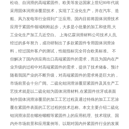
松动、自润滑的高端紧固件。欧美等发达国家上世纪80年代就
采用固体润滑涂覆层技术，实现了工业化生产，并在汽车、造
船、风力发电等行业得到广泛应用。国内目前将固体润滑技术
应用于紧固件领域刚刚起步，大多是小批量的加工和使用,大
工业化生产加工几近空白。 上海亿霖润滑材料公司技术人员,
经过的多年努力，成功研制出了多款紧固件专用固体润滑涂
料，经过国外客户的测试，性能指标完全符合欧美标准。 不
但解决了国内供应商出口高端紧固件的需求，而且为国内在产
业升级的过程中对高端紧固件的需求，提供了技术储备。预计
随着我国产业的不断升级，对高端紧固件的需求将是巨大的，
市场前景会十分广阔。二硫化钼润滑涂覆层紧固件及其生产工
艺技术就是以二硫化钼为固体润滑材料,在紧固件丝牙或表面
制作固体润滑涂覆层的加工工艺过程及通过特殊的加工工艺涂
覆在紧固件表面的工艺过程的技术总称。本文主要介绍二硫化
钼润滑涂层在螺栓螺帽等紧固件上的应用机理、技术现状、国
内外市场前景和应用案例等。以期对国内外紧固件行业的发展