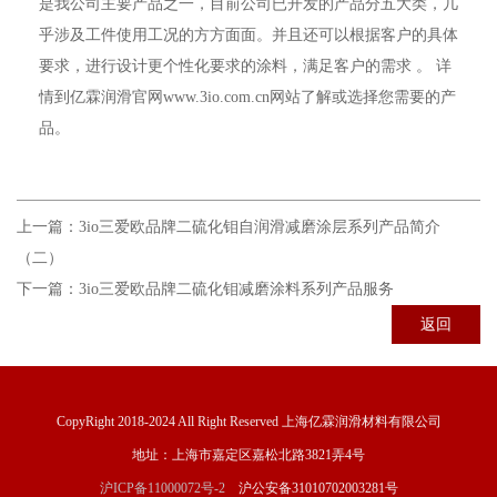
是我公司主要产品之一，目前公司已开发的产品分五大类，几
乎涉及工件使用工况的方方面面。并且还可以根据客户的具体
要求，进行设计更个性化要求的涂料，满足客户的需求 。 详
情到亿霖润滑官网
www.3io.com.cn
网站了解或选择您需要的产
品。
上一篇：
3io三爱欧品牌二硫化钼自润滑减磨涂层系列产品简介
（二）
下一篇：
3io三爱欧品牌二硫化钼减磨涂料系列产品服务
返回
CopyRight 2018-2024 All Right Reserved 上海亿霖润滑材料有限公司
地址：上海市嘉定区嘉松北路3821弄4号
沪ICP备11000072号-2
沪公安备31010702003281号