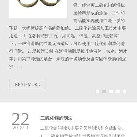
或经
径。经涂覆二硫化钼润滑抗
值为8
磨涂料形成的涂层，工件和
释成含
制品能实现使用性能上质的
水、
润滑剂
飞跃，大幅度提高产品的附加值。 二硫化钼涂层加工技术主要
碱、
与添
用途： 1. 在各种特殊工况（如高温、低温、高空和重载等）
限公
氟非
下，一般润滑脂的性能无法适应，可以使用二硫化钼润滑剂进
钼减
。主
行润滑。 2. 易被污染时 在润滑油脂易被其他液体（如水、海水
化钼
等）污染或冲走的场合、潮湿的环境场合及含有固体杂质(如泥
沙、...
R
READ MORE
22
二硫化钼的制法
2018/11
二硫化钼的制法主要分天然制法和合成制法。
1、二硫化钼天然制法 世界钼资源都是以硫化