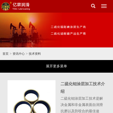
Toggl
naviga
>
>
首页
资讯中心
技术资料
展开更多菜单
的介
二硫化钼涂层加工技术介
绍
胶体
二硫化钼涂层加工技术是解
悬浮稳
决金属和非金属表面自润滑
S2水
抗磨以及防咬合的最佳途