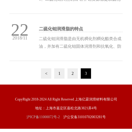
钼的形式存在，中国的钼矿主要是钨钼伴生
矿、金铜伴生矿。用复选的方式将硫化钼进行
22
浮选提纯，国标纯度是40%-50%。然后用酸洗
二硫化钼润滑脂的特点
涤提纯，可提纯到59....
2018/11
二硫化钼润滑脂是由无机稠化剂稠化酯类合成
油，并加有二硫化钼固体润滑剂和抗氧化、防
锈蚀等多种添加剂精制而成的二硫化钼极压润
滑脂。此高温高压润滑脂设计用于高温、高负
荷/冲击负荷等环境下的轴承和运动装置的润
<
1
2
3
滑，提供长效的防磨耗和锈蚀保护。适用温度
范围：-30～...
CopyRight 2018-2024 All Right Reserved 上海亿霖润滑材料有限公司
地址：上海市嘉定区嘉松北路3821弄4号
沪ICP备11000072号-2
沪公安备31010702003281号